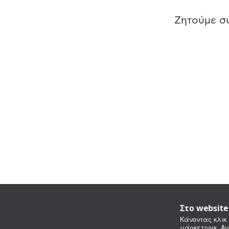
Ζητούμε συ
Στο websit
Κάνοντας κλικ 
μάρκετινγκ. Αν