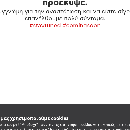
προέκυψε.
γγνώμη για την αναστάτωση και να είστε σίγο
επανέλθουμε πολύ σύντομα.
#staytuned #comingsoon
e μας χρησιμοποιούμε cookies
στο κουμπί "Αποδοχή", συναινείς στη χρήση cookies για σκοπούς στατιστ
 κάνεις κλικ στην επιλογή "Απόρριψη", συναινείς μόνο για τη χρήση τ