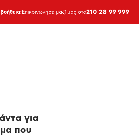
210 28 99 999
 βοήθεια;
Επικοινώνησε μαζί μας στο
πάντα για
ημα που