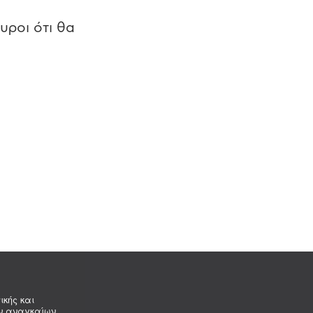
υροι ότι θα
ικής και
ων αναγκαίων