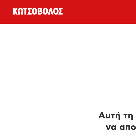
Αυτή τη 
να απο