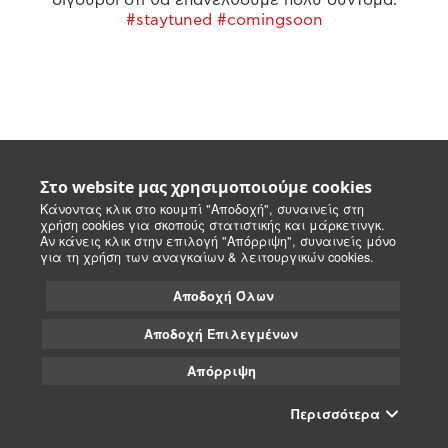
#staytuned #comingsoon
Στο website μας χρησιμοποιούμε cookies
Κάνοντας κλικ στο κουμπί "Αποδοχή", συναινείς στη
χρήση cookies για σκοπούς στατιστικής και μάρκετινγκ.
Αν κάνεις κλικ στην επιλογή "Απόρριψη", συναινείς μόνο
για τη χρήση των αναγκαίων & λειτουργικών cookies.
Αποδοχή Όλων
Αποδοχή Επιλεγμένων
Απόρριψη
Περισσότερα