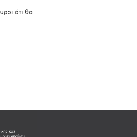
υροι ότι θα
ικής και
ων αναγκαίων