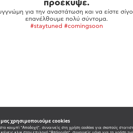
προέκυψε.
γγνώμη για την αναστάτωση και να είστε σίγο
επανέλθουμε πολύ σύντομα.
#staytuned #comingsoon
e μας χρησιμοποιούμε cookies
στο κουμπί "Αποδοχή", συναινείς στη χρήση cookies για σκοπούς στατιστ
 κάνεις κλικ στην επιλογή "Απόρριψη", συναινείς μόνο για τη χρήση τ