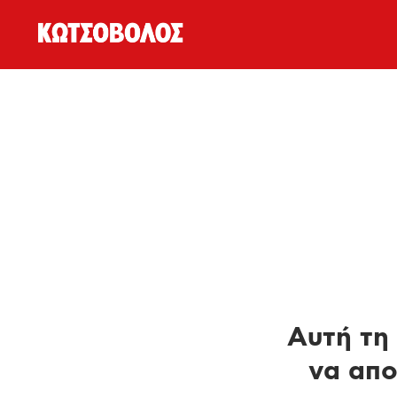
Αυτή τη 
να απο