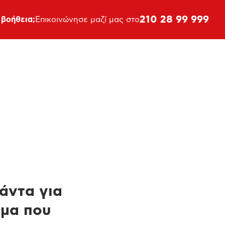
210 28 99 999
 βοήθεια;
Επικοινώνησε μαζί μας στο
πάντα για
ημα που