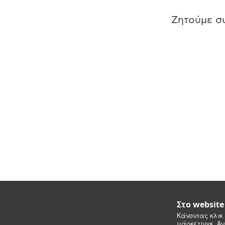
Ζητούμε συ
Στο websit
Κάνοντας κλικ 
μάρκετινγκ. Αν