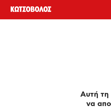
Αυτή τη 
να απο