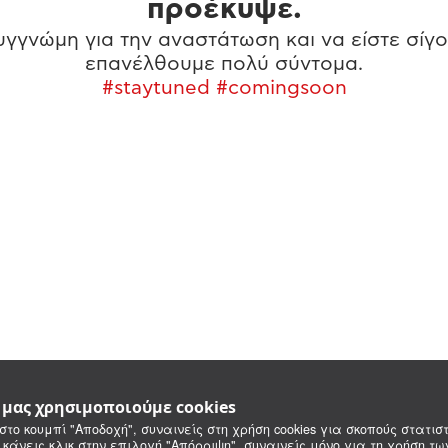
προέκυψε.
γγνώμη για την αναστάτωση και να είστε σίγο
επανέλθουμε πολύ σύντομα.
#staytuned #comingsoon
e μας χρησιμοποιούμε cookies
στο κουμπί "Αποδοχή", συναινείς στη χρήση cookies για σκοπούς στατιστ
 κάνεις κλικ στην επιλογή "Απόρριψη", συναινείς μόνο για τη χρήση τ