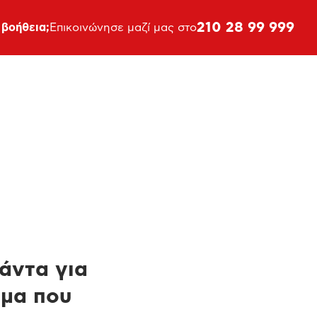
210 28 99 999
 βοήθεια;
Επικοινώνησε μαζί μας στο
πάντα για
ημα που