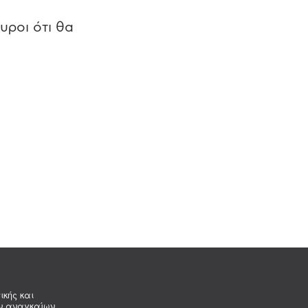
υροι ότι θα
ικής και
ων αναγκαίων