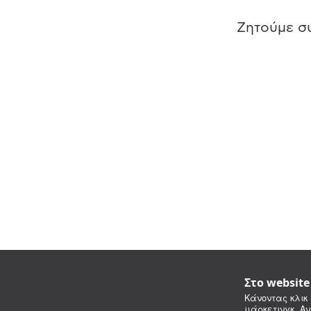
Ζητούμε συ
Στο websit
Κάνοντας κλικ 
μάρκετινγκ. Αν