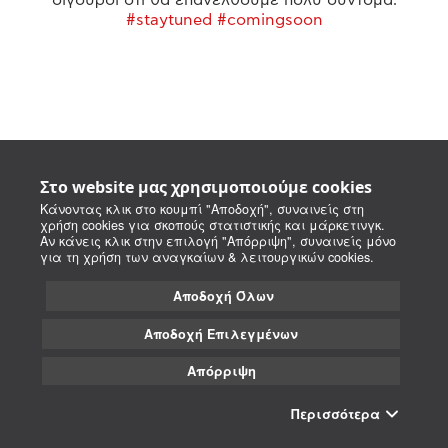
#staytuned #comingsoon
Στο website μας χρησιμοποιούμε cookies
Κάνοντας κλικ στο κουμπί "Αποδοχή", συναινείς στη
χρήση cookies για σκοπούς στατιστικής και μάρκετινγκ.
Αν κάνεις κλικ στην επιλογή "Απόρριψη", συναινείς μόνο
για τη χρήση των αναγκαίων & λειτουργικών cookies.
Αποδοχή Όλων
Αποδοχή Επιλεγμένων
Απόρριψη
Περισσότερα