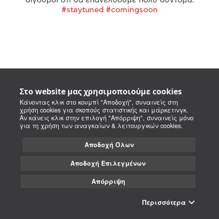
#staytuned #comingsoon
Στο website μας χρησιμοποιούμε cookies
Κάνοντας κλικ στο κουμπί "Αποδοχή", συναινείς στη
χρήση cookies για σκοπούς στατιστικής και μάρκετινγκ.
Αν κάνεις κλικ στην επιλογή "Απόρριψη", συναινείς μόνο
για τη χρήση των αναγκαίων & λειτουργικών cookies.
Αποδοχή Όλων
Αποδοχή Επιλεγμένων
Απόρριψη
Περισσότερα