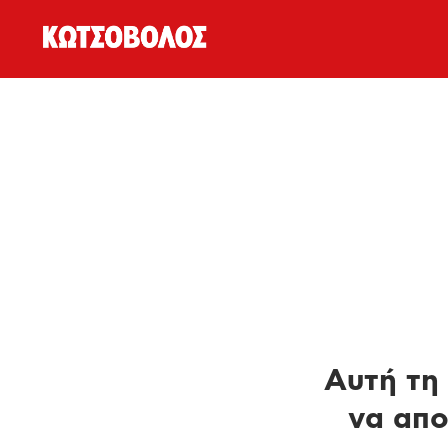
Αυτή τη 
να απο