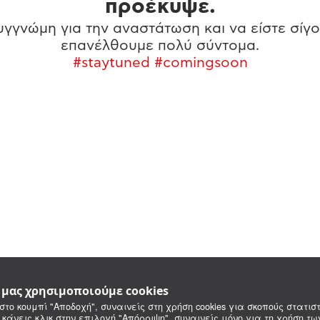
προέκυψε.
γγνώμη για την αναστάτωση και να είστε σίγο
επανέλθουμε πολύ σύντομα.
#staytuned #comingsoon
e μας χρησιμοποιούμε cookies
στο κουμπί "Αποδοχή", συναινείς στη χρήση cookies για σκοπούς στατιστ
 κάνεις κλικ στην επιλογή "Απόρριψη", συναινείς μόνο για τη χρήση τ