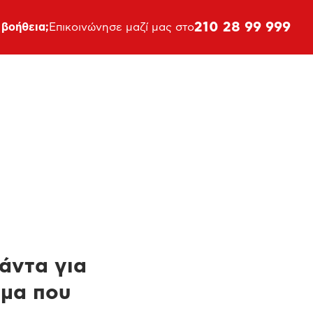
210 28 99 999
 βοήθεια;
Επικοινώνησε μαζί μας στο
πάντα για
ημα που