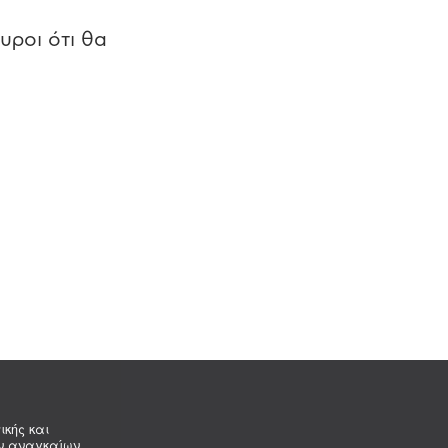
υροι ότι θα
ικής και
ων αναγκαίων