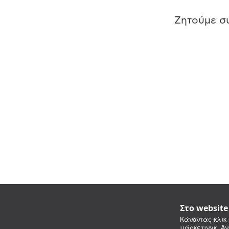
Ζητούμε συ
Στο websit
Κάνοντας κλικ 
μάρκετινγκ. Αν