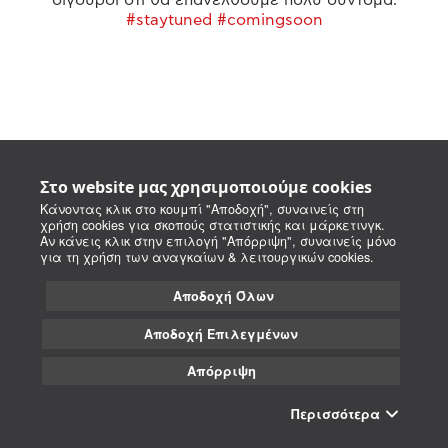
#staytuned #comingsoon
Στο website μας χρησιμοποιούμε cookies
Κάνοντας κλικ στο κουμπί "Αποδοχή", συναινείς στη
χρήση cookies για σκοπούς στατιστικής και μάρκετινγκ.
Αν κάνεις κλικ στην επιλογή "Απόρριψη", συναινείς μόνο
για τη χρήση των αναγκαίων & λειτουργικών cookies.
Αποδοχή Όλων
Αποδοχή Επιλεγμένων
Απόρριψη
Περισσότερα