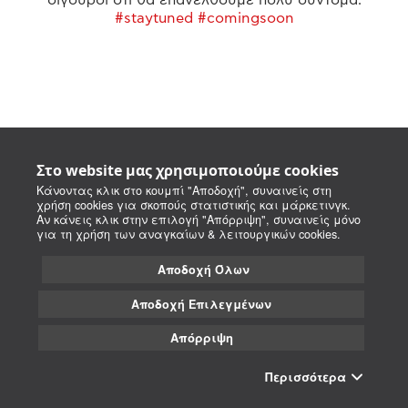
#staytuned #comingsoon
Στο website μας χρησιμοποιούμε cookies
Κάνοντας κλικ στο κουμπί "Αποδοχή", συναινείς στη
χρήση cookies για σκοπούς στατιστικής και μάρκετινγκ.
Αν κάνεις κλικ στην επιλογή "Απόρριψη", συναινείς μόνο
για τη χρήση των αναγκαίων & λειτουργικών cookies.
Αποδοχή Όλων
Αποδοχή Επιλεγμένων
Απόρριψη
Περισσότερα