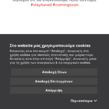
#staytuned #comingsoon
Στο website μας χρησιμοποιούμε cookies
Κάνοντας κλικ στο κουμπί "Αποδοχή", συναινείς στη
χρήση cookies για σκοπούς στατιστικής και μάρκετινγκ.
Αν κάνεις κλικ στην επιλογή "Απόρριψη", συναινείς μόνο
για τη χρήση των αναγκαίων & λειτουργικών cookies.
Αποδοχή Όλων
Αποδοχή Επιλεγμένων
Απόρριψη
Περισσότερα