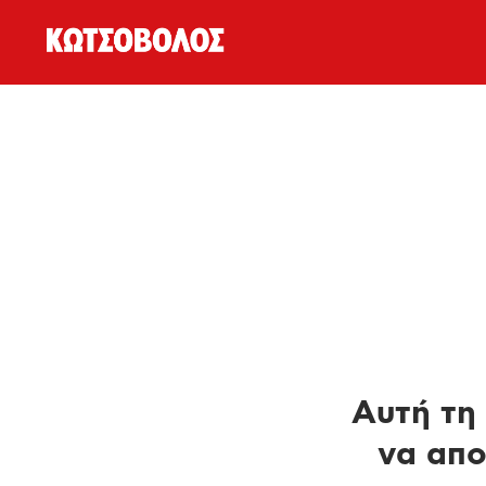
Αυτή τη 
να απο