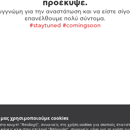
προέκυψε.
γγνώμη για την αναστάτωση και να είστε σίγο
επανέλθουμε πολύ σύντομα.
#staytuned #comingsoon
e μας χρησιμοποιούμε cookies
στο κουμπί "Αποδοχή", συναινείς στη χρήση cookies για σκοπούς στατιστ
 κάνεις κλικ στην επιλογή "Απόρριψη", συναινείς μόνο για τη χρήση τ