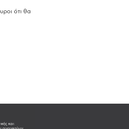
υροι ότι θα
ικής και
ων αναγκαίων