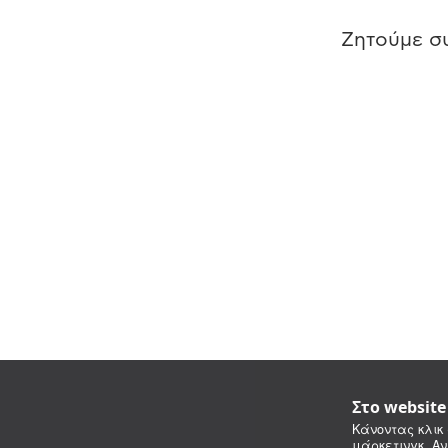
Ζητούμε συ
Στο websit
Κάνοντας κλικ 
μάρκετινγκ. Αν