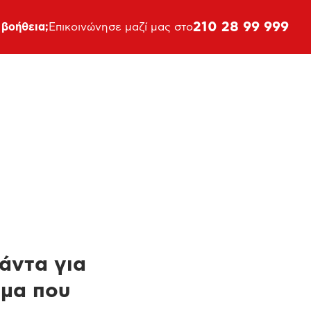
210 28 99 999
 βοήθεια;
Επικοινώνησε μαζί μας στο
πάντα για
ημα που