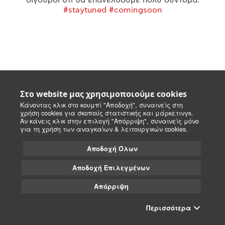
#staytuned #comingsoon
Στο website μας χρησιμοποιούμε cookies
Κάνοντας κλικ στο κουμπί "Αποδοχή", συναινείς στη
χρήση cookies για σκοπούς στατιστικής και μάρκετινγκ.
Αν κάνεις κλικ στην επιλογή "Απόρριψη", συναινείς μόνο
για τη χρήση των αναγκαίων & λειτουργικών cookies.
Αποδοχή Όλων
Αποδοχή Επιλεγμένων
Απόρριψη
Περισσότερα