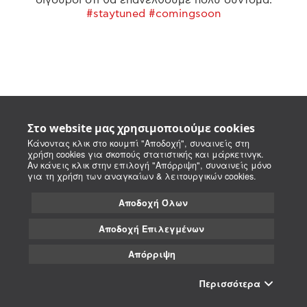
#staytuned #comingsoon
Στο website μας χρησιμοποιούμε cookies
Κάνοντας κλικ στο κουμπί "Αποδοχή", συναινείς στη
χρήση cookies για σκοπούς στατιστικής και μάρκετινγκ.
Αν κάνεις κλικ στην επιλογή "Απόρριψη", συναινείς μόνο
για τη χρήση των αναγκαίων & λειτουργικών cookies.
Αποδοχή Όλων
Αποδοχή Επιλεγμένων
Απόρριψη
Περισσότερα