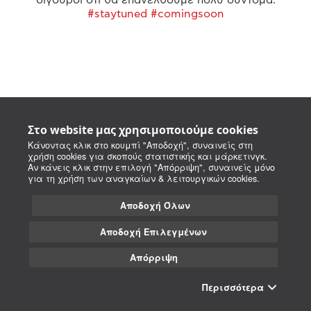
#staytuned #comingsoon
Στο website μας χρησιμοποιούμε cookies
Κάνοντας κλικ στο κουμπί "Αποδοχή", συναινείς στη
χρήση cookies για σκοπούς στατιστικής και μάρκετινγκ.
Αν κάνεις κλικ στην επιλογή "Απόρριψη", συναινείς μόνο
για τη χρήση των αναγκαίων & λειτουργικών cookies.
Αποδοχή Όλων
Αποδοχή Επιλεγμένων
Απόρριψη
Περισσότερα