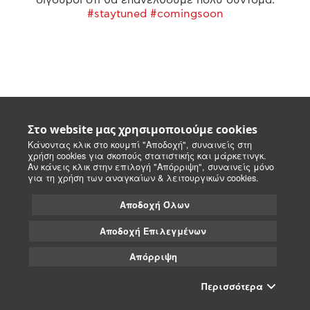
#staytuned #comingsoon
Στο website μας χρησιμοποιούμε cookies
Κάνοντας κλικ στο κουμπί "Αποδοχή", συναινείς στη
χρήση cookies για σκοπούς στατιστικής και μάρκετινγκ.
Αν κάνεις κλικ στην επιλογή "Απόρριψη", συναινείς μόνο
για τη χρήση των αναγκαίων & λειτουργικών cookies.
Αποδοχή Όλων
Αποδοχή Επιλεγμένων
Απόρριψη
Περισσότερα