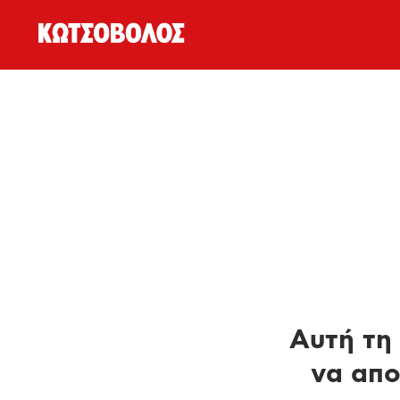
Αυτή τη 
να απο