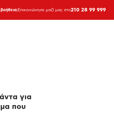
210 28 99 999
 βοήθεια;
Επικοινώνησε μαζί μας στο
πάντα για
ημα που