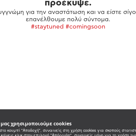
προέκυψε.
γγνώμη για την αναστάτωση και να είστε σίγο
επανέλθουμε πολύ σύντομα.
#staytuned #comingsoon
e μας χρησιμοποιούμε cookies
στο κουμπί "Αποδοχή", συναινείς στη χρήση cookies για σκοπούς στατιστ
 κάνεις κλικ στην επιλογή "Απόρριψη", συναινείς μόνο για τη χρήση τ