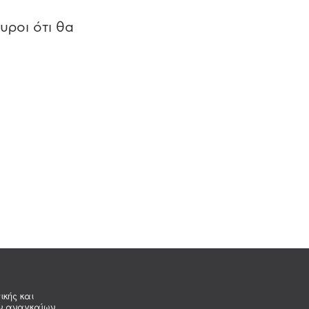
υροι ότι θα
ικής και
ων αναγκαίων