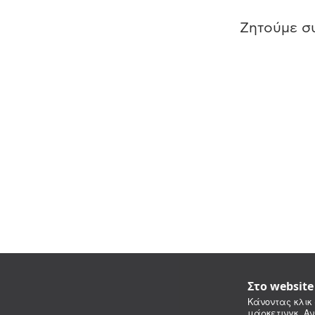
Ζητούμε συ
Στο websit
Κάνοντας κλικ 
μάρκετινγκ. Αν