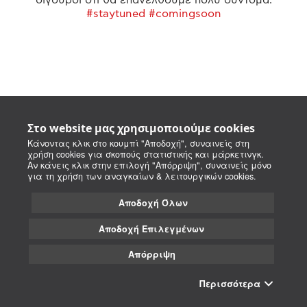
#staytuned #comingsoon
Στο website μας χρησιμοποιούμε cookies
Κάνοντας κλικ στο κουμπί "Αποδοχή", συναινείς στη
χρήση cookies για σκοπούς στατιστικής και μάρκετινγκ.
Αν κάνεις κλικ στην επιλογή "Απόρριψη", συναινείς μόνο
για τη χρήση των αναγκαίων & λειτουργικών cookies.
Αποδοχή Όλων
Αποδοχή Επιλεγμένων
Απόρριψη
Περισσότερα