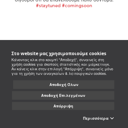
#staytuned #comingsoon
Στο website μας χρησιμοποιούμε cookies
Κάνοντας κλικ στο κουμπί "Αποδοχή", συναινείς στη
χρήση cookies για σκοπούς στατιστικής και μάρκετινγκ.
Αν κάνεις κλικ στην επιλογή "Απόρριψη", συναινείς μόνο
για τη χρήση των αναγκαίων & λειτουργικών cookies.
Αποδοχή Όλων
Αποδοχή Επιλεγμένων
Απόρριψη
Περισσότερα