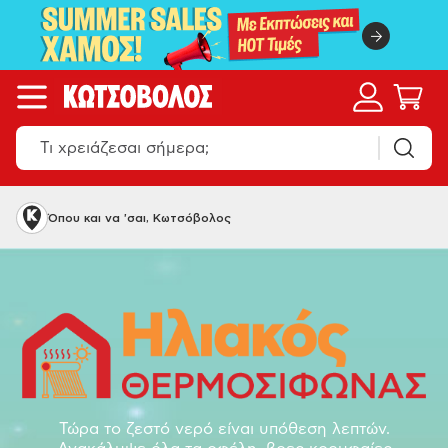
Όπου και να 'σαι, Κωτσόβολος
Τώρα το ζεστό νερό είναι υπόθεση λεπτών.