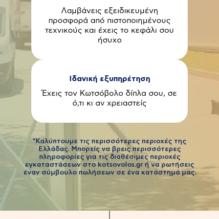
Λαμβάνεις εξειδικευμένη
προσφορά από πιστοποιημένους
τεχνικούς και έχεις το κεφάλι σου
ήσυχο
Ιδανική εξυπηρέτηση
Έχεις τον Κωτσόβολο δίπλα σου, σε
ό,τι κι αν χρειαστείς
*Καλύπτουμε τις περισσότερες περιοχές της
Ελλάδας. Μπορείς να βρεις περισσότερες
πληροφορίες για τις διαθέσιμες περιοχές
εγκαταστάσεων στο kotsovolos.gr ή να ρωτήσεις
έναν σύμβουλο πωλήσεων σε ένα κατάστημά μας.