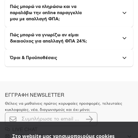
Πώς μπορώ να πληρώσω και να
παραλάβω την online παραγγελία
μου με απαλλαγή ΦΠΑ;
Πώς μπορώ να γνωρίζω αν είμαι
δικαιούχος για απαλλαγή ΦΠΑ 24%;
Όροι & Προϋποθέσεις
ΕΓΓΡΑΦΗ NEWSLETTER
Θέλεις να μαθαίνεις πρώτος κορυφαίες προσφορές, τελευταίες
κυκλοφορίες, νέα, διαγωνισμούς και όχι μόνο;
LIVE CHAT
Στο website μας χρησιμοποιούμε cookies
K ΕΞΥΠΗΡΕΤΗΣΗ