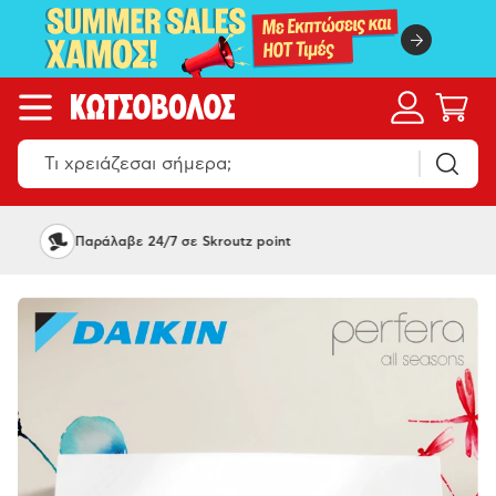
Όπου και να 'σαι, Κωτσόβολος