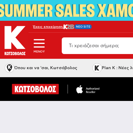
Έχεις επιχείρηση;
NEO SITE
MENOY
Όπου και να 'σαι, Κωτσόβολος
Plan K : Νέες