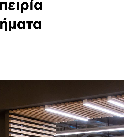
πειρία
τήματα