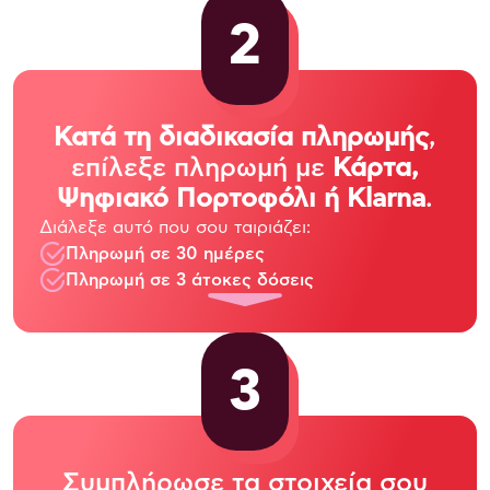
2
Κατά τη διαδικασία πληρωμής
,
επίλεξε πληρωμή με
Κάρτα,
Ψηφιακό Πορτοφόλι ή Klarna
.
Διάλεξε αυτό που σου ταιριάζει:
Πληρωμή σε 30 ημέρες
Πληρωμή σε 3 άτοκες δόσεις
3
Συμπλήρωσε τα στοιχεία σου