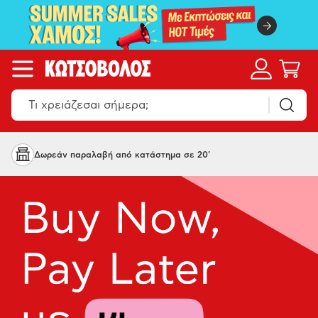
Παράλαβε 24/7 σε Skroutz point