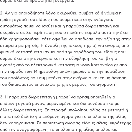
συμμετέχει σε προωθητική ενέργεια.
2. Αν για οποιοδήποτε λόγο ακυρωθεί, συμβατικά ή νόμιμα η
πρώτη αγορά του είδους που συμμετέχει στην ενέργεια,
αυτομάτως παύει να ισχύει και η παρούσα δωροεπιταγή και
ακυρώνεται. Σε περίπτωση που ο πελάτης παρόλα αυτά την έχει
ήδη χρησιμοποιήσει, τότε οφείλει να αποδώσει την αξία της στην
εταιρεία μετρητοίς. Η έναρξη της ισχύος της: α) για αγορές από
φυσικά καταστήματα ισχύει από την παράδοση του είδους που
συμμετέχει στην ενέργεια και την εξόφληση του και β) για
αγορές από το ηλεκτρονικό κατάστημα www.kotsovolos.gr από
την πάροδο των 14 ημερολογιακών ημερών από την παράδοση
του προϊόντος που συμμετέχει στην ενέργεια και τη μη άσκηση
του δικαιώματος υπαναχώρησης εκ μέρους του αγοραστή.
3. Η παρούσα δωροεπιταγή μπορεί να χρησιμοποιηθεί για
επόμενη αγορά μόνον, μεμονωμένα και όχι συνδυαστικά με
άλλες δωροεπιταγές. Επιστροφή υπολοίπου αξίας σε μετρητά ή
πιστωτικό δελτίο για επόμενη αγορά για το υπόλοιπο της αξίας,
δεν χορηγούνται. Σε περίπτωση αγοράς είδους αξίας μικρότερης
από την αναγραφόμενη, το υπόλοιπο της αξίας απολύεται.