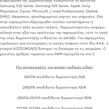
εξαργύρωση της Δωροεπιταγής εξαιρούνται τα προϊόντα:
Samsung S26 Series, Samsung S25 Series, Apple, Sony
Playstation, Dyson, Microsoft, L’oreal Professionnel, Starlink,
SMEG, Nespresso, προπληρωμένες κάρτες και υπηρεσίες. Εάν
στην παραγγελία εξαργυρωθεί κουπόνι καταστήματος ή
οποιοδήποτε άλλο κουπόνι πελάτη - δωροεπιταγή που επιφέρει
αλλαγή στην αξία των προϊόντων της παραγγελίας, τότε το ποσό
της νέας δωροεπιταγής ενδέχεται να αλλάξει. Για παραγγελίες
τιμολογίων από επιχειρήσεις οι οποίες ανήκουν στον ίδιο ΚΑΔ, η
εταιρία ΚΩΤΣΟΒΟΛΟΣ διατηρεί το δικαίωμα να τις ακυρώσει. Ο
μέγιστος αριθμός τεμαχίων ανα ΑΦΜ περιορίζεται στα 2.
Πιο συγκεκριμένα, για αγορές κωδικών ειδών:
300714 αποδίδεται δωροεπιταγή 50€
284298 αποδίδεται δωροεπιταγή 100€
284314,316910 αποδίδεται δωροεπιταγή 150€
322318,323396 αποδίδεται δωροεπιταγή 200€