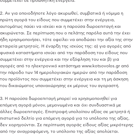
συμμετέχει σε προωθητική ενέργεια.
2. Αν για οποιοδήποτε λόγο ακυρωθεί, συμβατικά ή νόμιμα η
πρώτη αγορά του είδους που συμμετέχει στην ενέργεια,
αυτομάτως παύει να ισχύει και η παρούσα δωροεπιταγή και
ακυρώνεται. Σε περίπτωση που ο πελάτης παρόλα αυτά την έχει
ήδη χρησιμοποιήσει, τότε οφείλει να αποδώσει την αξία της στην
εταιρεία μετρητοίς. Η έναρξη της ισχύος της: α) για αγορές από
φυσικά καταστήματα ισχύει από την παράδοση του είδους που
συμμετέχει στην ενέργεια και την εξόφληση του και β) για
αγορές από το ηλεκτρονικό κατάστημα www.kotsovolos.gr από
την πάροδο των 14 ημερολογιακών ημερών από την παράδοση
του προϊόντος που συμμετέχει στην ενέργεια και τη μη άσκηση
του δικαιώματος υπαναχώρησης εκ μέρους του αγοραστή.
3. Η παρούσα δωροεπιταγή μπορεί να χρησιμοποιηθεί για
επόμενη αγορά μόνον, μεμονωμένα και όχι συνδυαστικά με
άλλες δωροεπιταγές. Επιστροφή υπολοίπου αξίας σε μετρητά ή
πιστωτικό δελτίο για επόμενη αγορά για το υπόλοιπο της αξίας,
δεν χορηγούνται. Σε περίπτωση αγοράς είδους αξίας μικρότερης
από την αναγραφόμενη, το υπόλοιπο της αξίας απολύεται.