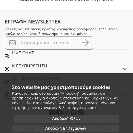
ΕΓΓΡΑΦΗ NEWSLETTER
Θέλεις να μαθαίνεις πρώτος κορυφαίες προσφορές, τελευταίες
κυκλοφορίες, νέα, διαγωνισμούς και όχι μόνο;
LIVE CHAT
K ΕΞΥΠΗΡΕΤΗΣΗ
ΤΑ ΚΑΤΑΣΤΗΜΑΤΑ ΜΑΣ
Στο website μας χρησιμοποιούμε cookies
Η ΕΤΑΙΡΕΙΑ
Κάνοντας κλικ στο κουμπί "Αποδοχή", συναινείς στη
χρήση cookies για σκοπούς στατιστικής και μάρκετινγκ. Αν
κάνεις κλικ στην επιλογή "Απόρριψη", συναινείς μόνο για
Follow us
τη χρήση των αναγκαίων & λειτουργικών cookies.
Αποδοχή Όλων
Αποδοχή Επιλεγμένων