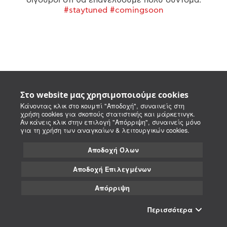
#staytuned #comingsoon
Στο website μας χρησιμοποιούμε cookies
Κάνοντας κλικ στο κουμπί "Αποδοχή", συναινείς στη
χρήση cookies για σκοπούς στατιστικής και μάρκετινγκ.
Αν κάνεις κλικ στην επιλογή "Απόρριψη", συναινείς μόνο
για τη χρήση των αναγκαίων & λειτουργικών cookies.
Αποδοχή Όλων
Αποδοχή Επιλεγμένων
Απόρριψη
Περισσότερα