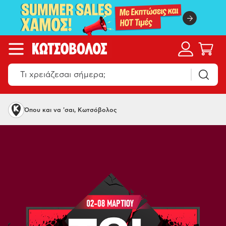
Όπου και να 'σαι, Κωτσόβολος