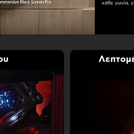
κάθε γωνία, γ
ου
Λεπτομέ