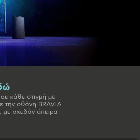
δώ
σε κάθε στιγμή με
Με την οθόνη BRAVIA
, με σχεδόν άπειρα