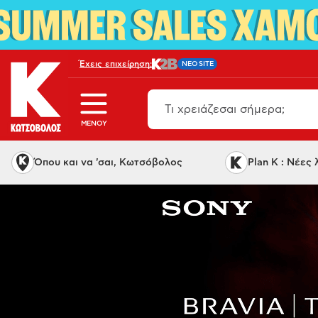
Έχεις επιχείρηση;
NEO SITE
MENOY
Όπου και να 'σαι, Κωτσόβολος
Plan K : Νέες