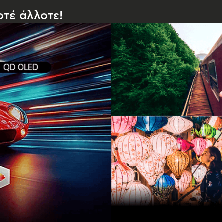
οτέ άλλοτε!