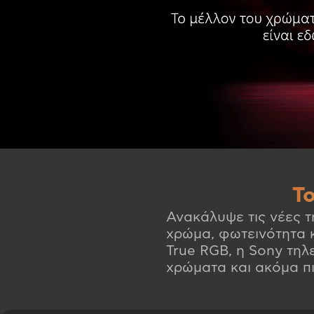
Τ
Ανακάλυψε τις νέες 
χρώμα, φωτεινότητα 
True RGB, η Sony τηλ
χρώματα και ακόμα πι