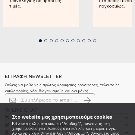
τεχνολογίες σε προσιτές
εταιρείες τεχνολ
τιμές.
παγκοσμίως.
ΕΓΓΡΑΦΗ NEWSLETTER
Θέλεις να μαθαίνεις πρώτος κορυφαίες προσφορές, τελευταίες
κυκλοφορίες, νέα, διαγωνισμούς και όχι μόνο;
LIVE CHAT
Στο website μας χρησιμοποιούμε cookies
K ΕΞΥΠΗΡΕΤΗΣΗ
Κάνοντας κλικ στο κουμπί "Αποδοχή", συναινείς στη
ΤΑ ΚΑΤΑΣΤΗΜΑΤΑ ΜΑΣ
χρήση cookies για σκοπούς στατιστικής και μάρκετινγκ.
Αν κάνεις κλικ στην επιλογή "Απόρριψη", συναινείς μόνο
Η ΕΤΑΙΡΕΙΑ