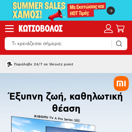
Όπου και να 'σαι, Κωτσόβολος
Έξυπνη ζωή, καθηλωτική
θέαση