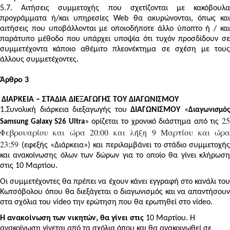
5.7. Αιτήσεις συμμετοχής που σχετίζονται με κακόβουλα
προγράμματα ή/και υπηρεσίες Web θα ακυρώνονται, όπως και
αιτήσεις που υποβάλλονται με οποιοδήποτε άλλο ύποπτο ή / και
παράτυπο μέθοδο που υπάρχει υποψία ότι τυχόν προσδίδουν σε
συμμετέχοντα κάποιο αθέμιτο πλεονέκτημα σε σχέση με τους
άλλους συμμετέχοντες.
Άρθρο 3
ΔΙΑΡΚΕΙΑ – ΣΤΑΔΙΑ ΔΙΕΞΑΓΩΓΗΣ ΤΟΥ ΔΙΑΓΩΝΙΣΜΟΥ
1.Συνολική διάρκεια διεξαγωγής του
ΔΙΑΓΩΝΙΣΜΟΥ
«
Διαγωνισμό
2
» ορίζεται το χρονικό διάστημα από τις
Samsung Galaxy S26 Ultra
Φεβρουαρίου και ώρα 20:00 και λήξη 9 Μαρτίου και ώρα
23:59
(εφεξής «Διάρκεια») και περιλαμβάνει το στάδιο συμμετοχή
και ανακοίνωσης όλων των δώρων για το οποίο θα γίνει κλήρωση
στις 10 Μαρτίου.
Οι συμμετέχοντες θα πρέπει να έχουν κάνει εγγραφή στο κανάλι του
Κωτσόβολου όπου θα διεξάγεται ο διαγωνισμός και να απαντήσουν
στα σχόλια του video την ερώτηση που θα ερωτηθεί στο video.
Η ανακοίνωση των νικητών, θα γίνει στις
10 Μαρτίου. Η
ανακοίνωση γίνεται από τα σχόλια όπου και θα ανακοινωθεί σε