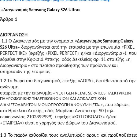
«
»
Διαγωνισμός
Samsung Galaxy S26 Ultra
Άρθρο 1
ΔΙΟΡΓΑΝΩΣΗ
1.1 Ο Διαγωνισμός με την ονομασία «
Διαγωνισμός Samsung Galaxy
» διοργανώνεται από την εταιρεία με την επωνυμία «PIXEL
S26 Ultra
PERFECT ΙΚΕ» (εφεξής «PIXEL PERFECT» ή/και «Διοργανώτρια»), που
εδρεύει στην Κηφισιά Αττικής, οδός Δεκελείας αρ. 11 στο εξής «η
Διοργανώτρια» στο πλαίσιο προώθησης των προϊόντων και
υπηρεσιών της Εταιρείας.
1.2 Τα δώρο του διαγωνισμού, εφεξής «ΔΩΡΑ», διατίθενται από την
ανώνυμη
εταιρεία με την επωνυμία
«NEXT GEN RETAIL SERVICES ΗΛΕΚΤΡΙΚΩΝ
ΠΛΗΡΟΦΟΡΙΚΗΣ ΤΗΛΕΠΙΚΟΙΝΩΝΙΩΝ ΚΑΙ ΑΣΦΑΛΙΣΤΙΚΩΝ
», που εδρεύει
ΔΙΑΜΕΣΟΛΑΒΗΤΩΝ ΜΟΝΟΠΡΟΣΩΠΗ ΑΝΩΝΥΜΗ ΕΤΑ.
στο Ηράκλειο Αττικής, οδός Μαρίνου Αντύπα αρ. 90 (τηλ.
επικοινωνίας 2102899999). (εφεξής «ΚΩΤΣΟΒΟΛΟΣ» ή/και
«ΕΤΑΙΡΕΙΑ») είναι ο χορηγός των Δώρων του Διαγωνισμού.
1.3 Το παρόν καθορίζει τους αναλυτικούς όρους και προϋποθέσεις