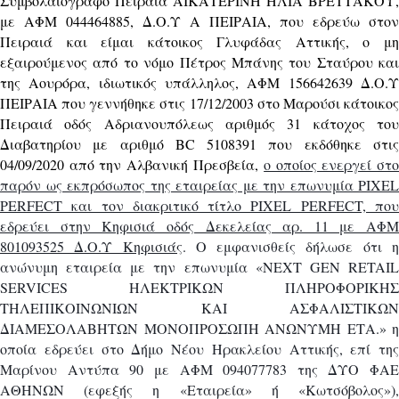
Συμβολαιογράφο Πειραιά ΑΙΚΑΤΕΡΙΝΗ ΗΛΙΑ ΒΡΕΤΤΑΚΟΥ,
με ΑΦΜ 044464885, Δ.Ο.Υ Α ΠΕΙΡΑΙΑ, που εδρεύω στον
Πειραιά και είμαι κάτοικος Γλυφάδας Αττικής, ο μη
εξαιρούμενος από το νόμο Πέτρος Μπάνης του Σταύρου και
της Αουρόρα, ιδιωτικός υπάλληλος, ΑΦΜ 156642639 Δ.Ο.Υ
ΠΕΙΡΑΙΑ που γεννήθηκε στις 17/12/2003 στο Μαρούσι κάτοικος
Πειραιά οδός Αδριανουπόλεως αριθμός 31 κάτοχος του
Διαβατηρίου με αριθμό BC 5108391 που εκδόθηκε στις
04/09/2020 από την Αλβανική Πρεσβεία,
ο οποίος ενεργεί στο
παρόν ως εκπρόσωπος της εταιρείας με την επωνυμία PIXEL
PERFECT και τον διακριτικό τίτλο PIXEL PERFECT, που
εδρεύει στην Κηφισιά οδός Δεκελείας αρ. 11 με ΑΦΜ
801093525 Δ.Ο.Υ Κηφισιάς
. Ο εμφανισθείς δήλωσε ότι 
ανώνυμη εταιρεία με την επωνυμία «NEXT GEN RETAIL
SERVICES ΗΛΕΚΤΡΙΚΩΝ ΠΛΗΡΟΦΟΡΙΚΗΣ
ΤΗΛΕΠΙΚΟΙΝΩΝΙΩΝ ΚΑΙ ΑΣΦΑΛΙΣΤΙΚΩΝ
ΔΙΑΜΕΣΟΛΑΒΗΤΩΝ ΜΟΝΟΠΡΟΣΩΠΗ ΑΝΩΝΥΜΗ ΕΤΑ.» η
οποία εδρεύει στο Δήμο Νέου Ηρακλείου Αττικής, επί της
Μαρίνου Αντύπα 90 με ΑΦΜ 094077783 της ΔΥΟ ΦΑΕ
ΑΘΗΝΩΝ (εφεξής η «Εταιρεία» ή «Κωτσόβολος»),