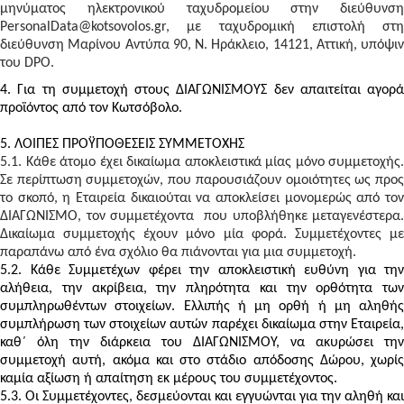
μηνύματος ηλεκτρονικού ταχυδρομείου στην διεύθυνση
PersonalData@kotsovolos.gr, με ταχυδρομική επιστολή στη
διεύθυνση Μαρίνου Αντύπα 90, Ν. Ηράκλειο, 14121, Αττική, υπόψιν
του DPO.
4. Για τη συμμετοχή στους ΔΙΑΓΩΝΙΣΜΟΥΣ δεν απαιτείται αγορά
προϊόντος από τον Κωτσόβολο.
5. ΛΟΙΠΕΣ ΠΡΟΫΠΟΘΕΣΕΙΣ ΣΥΜΜΕΤΟΧΗΣ
5.1. Κάθε άτομο έχει δικαίωμα αποκλειστικά μίας μόνο συμμετοχής.
Σε περίπτωση συμμετοχών, που παρουσιάζουν ομοιότητες ως προς
το σκοπό, η Εταιρεία δικαιούται να αποκλείσει μονομερώς από τον
ΔΙΑΓΩΝΙΣΜΟ, τον συμμετέχοντα που υποβλήθηκε μεταγενέστερα.
Δικαίωμα συμμετοχής έχουν μόνο μία φορά. Συμμετέχοντες με
παραπάνω από ένα σχόλιο θα πιάνονται για μια συμμετοχή.
5.2. Κάθε Συμμετέχων φέρει την αποκλειστική ευθύνη για την
αλήθεια, την ακρίβεια, την πληρότητα και την ορθότητα των
συμπληρωθέντων στοιχείων. Ελλιπής ή μη ορθή ή μη αληθής
συμπλήρωση των στοιχείων αυτών παρέχει δικαίωμα στην Εταιρεία,
καθ΄ όλη την διάρκεια του ΔΙΑΓΩΝΙΣΜΟΥ, να ακυρώσει την
συμμετοχή αυτή, ακόμα και στο στάδιο απόδοσης Δώρου, χωρίς
καμία αξίωση ή απαίτηση εκ μέρους του συμμετέχοντος.
5.3. Οι Συμμετέχοντες, δεσμεύονται και εγγυώνται για την αληθή και