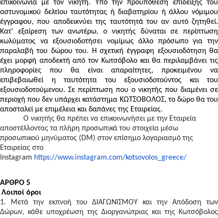
επικοινωνία με τον νικητή. Υπό την προϋπόθεση επίδειξης του
αστυνομικού δελτίου ταυτότητας ή διαβατηρίου ή άλλου νόμιμου
έγγραφου, που αποδεικνύει της ταυτότητά του αν αυτό ζητηθεί.
Κατ’ εξαίρεση των ανωτέρω, ο νικητής δύναται σε περίπτωση
κωλύματος να εξουσιοδοτήσει νομίμως άλλο πρόσωπο για την
παραλαβή του δώρου του. Η σχετική έγγραφη εξουσιοδότηση θα
έχει μορφή αποδεκτή από τον Κωτσόβολο και θα περιλαμβάνει τις
πληροφορίες που θα είναι απαραίτητες, προκειμένου να
επιβεβαιωθεί η ταυτότητα του εξουσιοδοτούντος και του
εξουσιοδοτούμενου. Σε περίπτωση που ο νικητής που διαμένει σε
περιοχή που δεν υπάρχει κατάστημα ΚΩΤΣΟΒΟΛΟΣ, το δώρο θα του
αποσταλεί με επιμέλεια και δαπάνες της Εταιρείας.
Ο νικητής θα πρέπει να επικοινωνήσει με την Εταιρεία
αποστέλλοντας τα πλήρη προσωπικά του στοιχεία μέσω
προσωπικού μηνύματος (DM) στον επίσημο λογαριασμό της
Εταιρείας στο
Instagram
https://www.instagram.com/kotsovolos_greece/
ΑΡΘΡΟ 5
Λοιποί όροι
1. Μετά την εκπνοή του ΔΙΑΓΩΝΙΣΜΟΥ και την Απόδοση των
Δώρων, κάθε υποχρέωση της Διοργανώτριας και της Κωτσόβολος