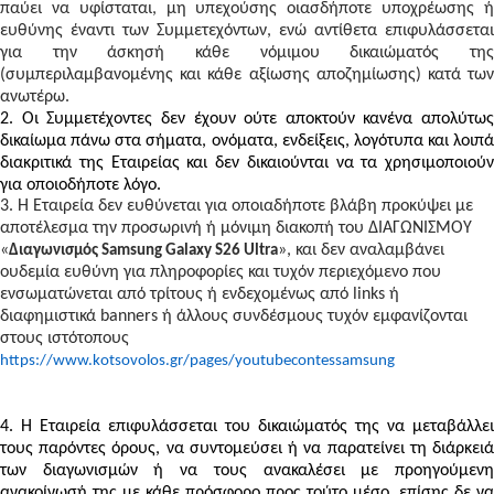
παύει να υφίσταται, μη υπεχούσης οιασδήποτε υποχρέωσης ή
ευθύνης έναντι των Συμμετεχόντων, ενώ αντίθετα επιφυλάσσεται
για την άσκησή κάθε νόμιμου δικαιώματός της
(συμπεριλαμβανομένης και κάθε αξίωσης αποζημίωσης) κατά των
ανωτέρω.
2. Οι Συμμετέχοντες δεν έχουν ούτε αποκτούν κανένα απολύτως
δικαίωμα πάνω στα σήματα, ονόματα, ενδείξεις, λογότυπα και λοιπά
διακριτικά της Εταιρείας και δεν δικαιούνται να τα χρησιμοποιούν
για οποιοδήποτε λόγο.
3. Η Εταιρεία δεν ευθύνεται για οποιαδήποτε βλάβη προκύψει με
αποτέλεσμα την προσωρινή ή μόνιμη διακοπή του ΔΙΑΓΩΝΙΣΜΟΥ
«
», και δεν αναλαμβάνει
Διαγωνισμός Samsung Galaxy S26 Ultra
ουδεμία ευθύνη για πληροφορίες και τυχόν περιεχόμενο που
ενσωματώνεται από τρίτους ή ενδεχομένως από links ή
διαφημιστικά banners ή άλλους συνδέσμους τυχόν εμφανίζονται
στους ιστότοπους
https://www.kotsovolos.gr/pages/youtubecontessamsung
4. Η Εταιρεία επιφυλάσσεται του δικαιώματός της να μεταβάλλει
τους παρόντες όρους, να συντομεύσει ή να παρατείνει τη διάρκειά
των διαγωνισμών ή να τους ανακαλέσει με προηγούμενη
ανακοίνωσή της με κάθε πρόσφορο προς τούτο μέσο, επίσης δε να