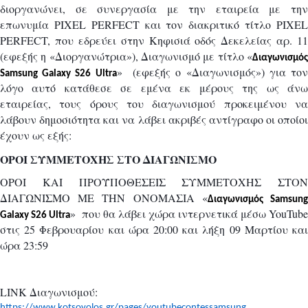
διοργανώνει, σε συνεργασία με την εταιρεία με την
επωνυμία PIXEL PERFECT και τον διακριτικό τίτλο PIXEL
PERFECT, που εδρεύει στην Κηφισιά οδός Δεκελείας αρ. 11
(εφεξής η «Διοργανώτρια»), Διαγωνισμό με τίτλο «
Διαγωνισμός
» (εφεξής ο «Διαγωνισμός») για το
Samsung Galaxy S26 Ultra
λόγο αυτό κατάθεσε σε εμένα εκ μέρους της ως άνω
εταιρείας, τους όρους του διαγωνισμού προκειμένου να
λάβουν δημοσιότητα και να λάβει ακριβές αντίγραφο οι οποίοι
έχουν ως εξής:
ΟΡΟΙ ΣΥΜΜΕΤΟΧΗΣ ΣΤΟ ΔΙΑΓΩΝΙΣΜΟ
OPOI KAI ΠΡΟΫΠΟΘΕΣΕΙΣ ΣΥΜΜΕΤΟΧΗΣ ΣΤΟΝ
ΔΙΑΓΩΝΙΣΜΟ ΜΕ ΤΗΝ ΟΝΟΜΑΣΙΑ «
Διαγωνισμός Samsun
» που θα λάβει χώρα ιντερνετικά μέσω YouTube
Galaxy S26 Ultra
στις 25 Φεβρουαρίου και ώρα 20:00 και λήξη 09 Μαρτίου και
ώρα 23:59
LINK Διαγωνισμού:
https://www.kotsovolos.gr/pages/youtubecontessamsung