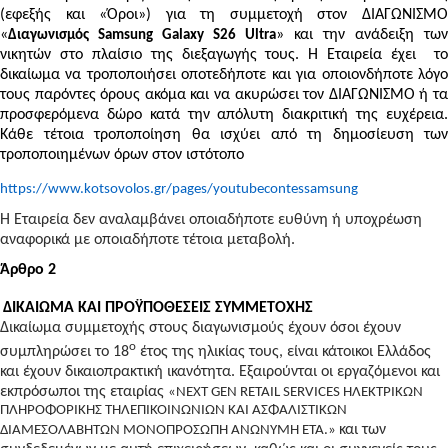
(εφεξής και «Όροι») για τη συμμετοχή στον ΔΙΑΓΩΝΙΣΜΟ
«
» και την ανάδειξη των
Διαγωνισμός Samsung Galaxy S26 Ultra
νικητών στο πλαίσιο της διεξαγωγής τους. Η Εταιρεία έχει το
δικαίωμα να τροποποιήσει οποτεδήποτε και για οποιονδήποτε λόγο
τους παρόντες όρους ακόμα και να ακυρώσει τον ΔΙΑΓΩΝΙΣΜΟ ή τα
προσφερόμενα δώρο κατά την απόλυτη διακριτική της ευχέρεια.
Κάθε τέτοια τροποποίηση θα ισχύει από τη δημοσίευση των
τροποποιημένων όρων στον ιστότοπο
https://www.kotsovolos.gr/pages/youtubecontessamsung
Η Εταιρεία δεν αναλαμβάνει οποιαδήποτε ευθύνη ή υποχρέωση
αναφορικά με οποιαδήποτε τέτοια μεταβολή.
Άρθρο 2
ΔΙΚΑΙΩΜΑ ΚΑΙ ΠΡΟΫΠΟΘΕΣΕΙΣ ΣΥΜΜΕΤΟΧΗΣ
Δικαίωμα συμμετοχής στους διαγωνισμούς έχουν όσοι έχουν
ο
συμπληρώσει το 18
έτος της ηλικίας τους, είναι κάτοικοι Ελλάδος
και έχουν δικαιοπρακτική ικανότητα. Εξαιρούνται οι εργαζόμενοι και
εκπρόσωποι της εταιρίας
«NEXT GEN RETAIL SERVICES ΗΛΕΚΤΡΙΚΩΝ
ΠΛΗΡΟΦΟΡΙΚΗΣ ΤΗΛΕΠΙΚΟΙΝΩΝΙΩΝ ΚΑΙ ΑΣΦΑΛΙΣΤΙΚΩΝ
και των
ΔΙΑΜΕΣΟΛΑΒΗΤΩΝ ΜΟΝΟΠΡΟΣΩΠΗ ΑΝΩΝΥΜΗ ΕΤΑ.»