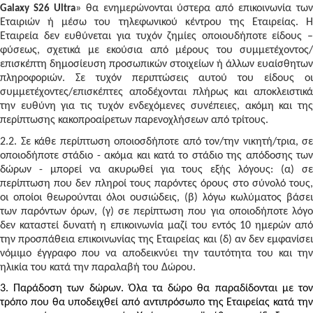
» θα ενημερώνονται ύστερα από επικοινωνία των
Galaxy S26 Ultra
Εταιριών ή μέσω του τηλεφωνικού κέντρου της Εταιρείας. Η
Εταιρεία δεν ευθύνεται για τυχόν ζημίες οποιουδήποτε είδους –
φύσεως, σχετικά με εκούσια από μέρους του συμμετέχοντος/
επισκέπτη δημοσίευση προσωπικών στοιχείων ή άλλων ευαίσθητων
πληροφοριών. Σε τυχόν περιπτώσεις αυτού του είδους οι
συμμετέχοντες/επισκέπτες αποδέχονται πλήρως και αποκλειστικά
την ευθύνη για τις τυχόν ενδεχόμενες συνέπειες, ακόμη και της
περίπτωσης κακοπροαίρετων παρενοχλήσεων από τρίτους.
2.2. Σε κάθε περίπτωση οποιοσδήποτε από τον/την νικητή/τρια, σε
οποιοδήποτε στάδιο - ακόμα και κατά το στάδιο της απόδοσης των
δώρων - μπορεί να ακυρωθεί για τους εξής λόγους: (α) σε
περίπτωση που δεν πληροί τους παρόντες όρους στο σύνολό τους,
οι οποίοι θεωρούνται όλοι ουσιώδεις, (β) λόγω κωλύματος βάσει
των παρόντων όρων, (γ) σε περίπτωση που για οποιοδήποτε λόγο
δεν καταστεί δυνατή η επικοινωνία μαζί του εντός 10 ημερών από
την προσπάθεια επικοινωνίας της Εταιρείας και (δ) αν δεν εμφανίσει
νόμιμο έγγραφο που να αποδεικνύει την ταυτότητα του και την
ηλικία του κατά την παραλαβή του Δώρου.
3. Παράδοση των δώρων. Όλα τα δώρο θα παραδίδονται με τον
τρόπο που θα υποδειχθεί από αντιπρόσωπο της Εταιρείας κατά την