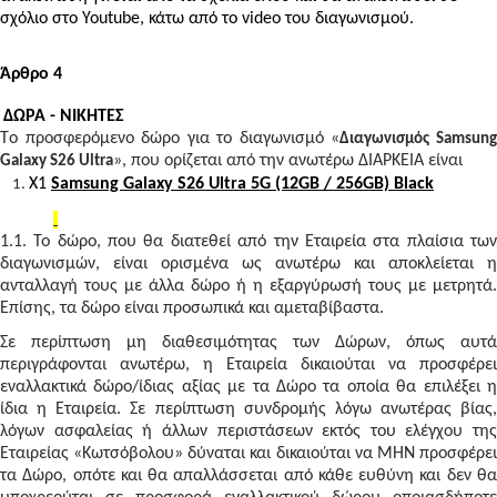
σχόλιο στο Youtube, κάτω από το video του διαγωνισμού.
Άρθρο 4
ΔΩΡΑ - ΝΙΚΗΤΕΣ
Τo προσφερόμενo δώρο για το διαγωνισμό «
Διαγωνισμός Samsun
», που ορίζεται από την ανωτέρω ΔΙΑΡΚΕΙΑ είναι
Galaxy S26 Ultra
X1
Samsung Galaxy S26 Ultra 5G (12GB / 256GB) Black
1.1. Το δώρο, που θα διατεθεί από την Εταιρεία στα πλαίσια των
διαγωνισμών, είναι ορισμένα ως ανωτέρω και αποκλείεται η
ανταλλαγή τους με άλλα δώρο ή η εξαργύρωσή τους με μετρητά.
Επίσης, τα δώρο είναι προσωπικά και αμεταβίβαστα.
Σε περίπτωση μη διαθεσιμότητας των Δώρων, όπως αυτά
περιγράφονται ανωτέρω, η Εταιρεία δικαιούται να προσφέρει
εναλλακτικά δώρο/ίδιας αξίας με τα Δώρο τα οποία θα επιλέξει η
ίδια η Εταιρεία. Σε περίπτωση συνδρομής λόγω ανωτέρας βίας,
λόγων ασφαλείας ή άλλων περιστάσεων εκτός του ελέγχου της
Εταιρείας «Κωτσόβολου» δύναται και δικαιούται να ΜΗΝ προσφέρει
τα Δώρο, οπότε και θα απαλλάσσεται από κάθε ευθύνη και δεν θα