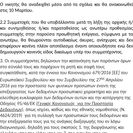
Ο νικητής θα αναδειχθεί μέσα από τα σχόλια και θα ανακοινωθεί
στις 10 Μαρτίου.
2.2 Συμμετοχές που θα υποβάλλονται μετά τη λήξη της αρχικής ή/
και συντμηθείσας ή/και παραταθείσας ως ανωτέρω προθεσμίας
συμμετοχής στην παρούσα προωθητική ενέργεια, σύμφωνα με τα
ανωτέρω, θα θεωρούνται αυτοδικαίως άκυρες, ανίσχυρες και δεν
επιφέρουν κανένα πλέον αποτέλεσμα έναντι οποιουδήποτε ενώ δεν
δημιουργούν κανενός είδος δικαίωμα υπέρ του συμμετέχοντος.
3.
Οι συμμετέχοντες δηλώνουν την κατανόηση των παρόντων όρων
στο σύνολό τους και παρέχουν τη ρητή και σαφή τους
συγκατάθεση,
κατά την έννοια του Κανονισμού 679/2016 [ΕΕ] του
ης
Ευρωπαϊκού Συμβουλίου και του Συμβουλίου της 27
Απριλίου
2016 για την προστασία των φυσικών προσώπων έναντι της
επεξεργασίας των δεδομένων προσωπικού χαρακτήρα και για την
ελεύθερη κυκλοφορία των δεδομένων αυτών και την κατάργηση της
Οδηγίας 95/46/ΕΚ (
Γενικός Κανονισμός για την Προστασία
Δεδομένων
),
όπως ισχύει, καθώς και της εθνικής νομοθεσίας (Ν.
4624/2019) για τη συλλογή των προσωπικών τους δεδομένων και
την επεξεργασία τους για τις ανάγκες διεξαγωγής του εν λόγω
διαγωνισμού, δηλαδή για τους σκοπούς 1. της διοργάνωσης και