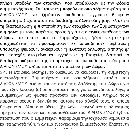
πλήρη υποβολή των στοιχείων, που υποβάλλουν με την φόρμα
συμμετοχής τους. Οι Εταιρείες μπορούν σε οποιαδήποτε φάση του
ΔΙΑΓΩΝΙΣΜΟΥ να ζητήσουν οιαδήποτε έγγραφα θεωρούν
απαραίτητα (π.χ. ταυτότητα, διαβατήριο, άδεια οδήγησης, κλπ.) για
τη διασταύρωση ή πιστοποίηση των στοιχείων των Συμμετεχόντων
σύμφωνα με τους παρόντες όρους ή για τις ανάγκες απόδοσης των
Δώρων, τα οποία και οι Συμμετέχοντες ή/και νικητής/τρια
υποχρεούνται να προσκομίσουν. Σε οποιαδήποτε περίπτωση
υποβολής ψευδούς, ανακριβούς ή ελλιπούς δήλωσης, αίτησης ή/
και παροχής στοιχείων και εγγράφων, η Εταιρεία, διατηρεί το
δικαίωμα ακύρωσης της συμμετοχής σε οποιαδήποτε φάση του
ΔΙΑΓΩΝΙΣΜΟΥ, ακόμα και κατά την απόδοση των Δώρων.
5.4. Η Εταιρεία διατηρεί το δικαίωμα να ακυρώσει τη συμμετοχή
οποιουδήποτε Συμμετέχοντα σε οποιοδήποτε στάδιο του
ΔΙΑΓΩΝΙΣΜΟΥ, ακόμα και σε αυτό της Απόδοσης του Δώρου για
τους εξής λόγους: (α) σε περίπτωση που, για οποιονδήποτε λόγο, ο
Συμμετέχων ως φυσικό πρόσωπο δεν αποδεχθεί πλήρως τους
παρόντες όρους ή δεν πληροί αυτούς στο σύνολό τους, οι οποίοι
θεωρούνται όλοι ουσιώδεις, (β) λόγω επιγενόμενης αδυναμίας
τήρησης των όρων και προϋποθέσεων του ΔΙΑΓΩΝΙΣΜΟΥ (γ) σε
περίπτωση που ο Συμμετέχων παραβιάζει την ισχύουσα νομοθεσία
και τα χρηστά ήθη, ή αν μια ενέργεια του Συμμετέχοντος βλάπτει τη