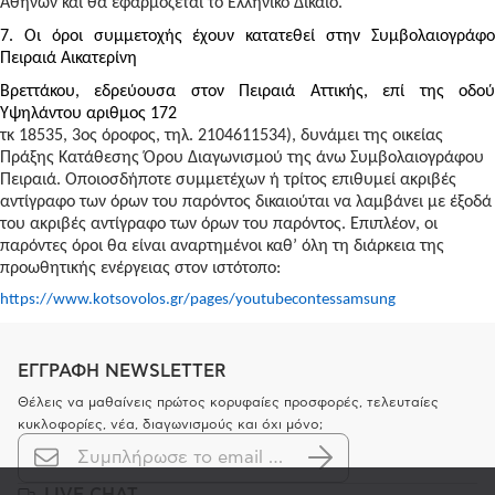
Αθηνών και θα εφαρμόζεται το Ελληνικό Δίκαιο.
7. Οι όροι συμμετοχής έχουν κατατεθεί στην Συμβολαιογράφο
Πειραιά Αικατερίνη
Βρεττάκου, εδρεύουσα στον Πειραιά Αττικής, επί της οδού
Υψηλάντου αριθμος 172
τκ 18535, 3ος όροφος, τηλ. 2104611534), δυνάμει της οικείας
Πράξης Κατάθεσης Όρου Διαγωνισμού της άνω Συμβολαιογράφου
Πειραιά. Οποιοσδήποτε συμμετέχων ή τρίτος επιθυμεί ακριβές
αντίγραφο των όρων του παρόντος δικαιούται να λαμβάνει με έξοδά
του ακριβές αντίγραφο των όρων του παρόντος. Επιπλέον, οι
παρόντες όροι θα είναι αναρτημένοι καθ’ όλη τη διάρκεια της
προωθητικής ενέργειας στον ιστότοπο:
https://www.kotsovolos.gr/pages/youtubecontessamsung
ΕΓΓΡΑΦΗ NEWSLETTER
Θέλεις να μαθαίνεις πρώτος κορυφαίες προσφορές, τελευταίες
κυκλοφορίες, νέα, διαγωνισμούς και όχι μόνο;
LIVE CHAT