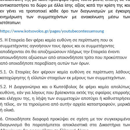
αντικαταστήσει τα δώρο με άλλα ίσης αξίας κατά την κρίση της και
εν γένει να τροποποιεί κάθε όρο των διαγωνισμών με έγκαιρη
ενημέρωση των συμμετεχόντων με ανακοίνωση μέσω των
ιστότοπων:
https://www.kotsovolos.gr/pages/youtubecontessamsung
5. Η Εταιρεία δεν φέρει καμία ευθύνη σε περίπτωση που οι
συμμετέχοντες αγνοήσουν τους όρους και οι συμμετέχοντες
αποδέχονται ότι θα αποζημιώσουν πλήρως την Εταιρεία έναντι
οποιωνδήποτε αξιώσεων από οποιονδήποτε τρίτο που προκύπτουν
από οποιαδήποτε παραβίαση αυτών των όρων.
5.1. Οι Εταιρίες δεν φέρουν καμία ευθύνη σε περίπτωση λάθους
καταχώρησης ή ελλιπών στοιχείων εκ μέρους των συμμετεχόντων.
5.2. Η Διοργανώτρια και ο Κωτσόβολος δε φέρει καμία απολύτως
ευθύνη, εάν για λόγους που βρίσκονται εκτός της σφαίρας επιρροής
και ελέγχου της, η λήψη των συμμετοχών αποτύχει ή καθυστερήσει
ή τέλος, αν τα τηρούμενα από αυτήν αρχεία καταστραφούν, μερικά
ή ολικά.
6.
Οποιαδήποτε διαφορά προκύψει σε σχέση με τον συγκεκριμένο
διαγωνισμό θα παραπέμπεται αποκλειστικά στα Δικαστήρια των