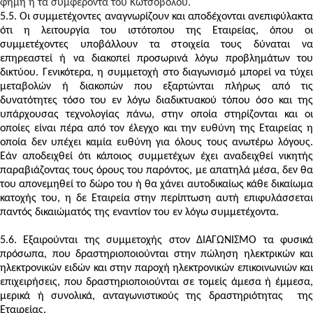
φήμη ή τα συμφέροντα του Κωτσόβολου.
5.5. Οι συμμετέχοντες αναγνωρίζουν και αποδέχονται ανεπιφύλακτα
ότι η λειτουργία του ιστότοπου της Εταιρείας, όπου οι
συμμετέχοντες υποβάλλουν τα στοιχεία τους δύναται να
επηρεαστεί ή να διακοπεί προσωρινά λόγω προβλημάτων του
δικτύου. Γενικότερα, η συμμετοχή στο διαγωνισμό μπορεί να τύχει
μεταβολών ή διακοπών που εξαρτώνται πλήρως από τις
δυνατότητες τόσο του εν λόγω διαδικτυακού τόπου όσο και της
υπάρχουσας τεχνολογίας πάνω, στην οποία στηρίζονται και οι
οποίες είναι πέρα από τον έλεγχο και την ευθύνη της Εταιρείας η
οποία δεν υπέχει καμία ευθύνη για όλους τους ανωτέρω λόγους.
Εάν αποδειχθεί ότι κάποιος συμμετέχων έχει αναδειχθεί νικητής
παραβιάζοντας τους όρους του παρόντος, με απατηλά μέσα, δεν θα
του απονεμηθεί το δώρο του ή θα χάνει αυτοδικαίως κάθε δικαίωμα
κατοχής του, η δε Εταιρεία στην περίπτωση αυτή επιφυλάσσεται
παντός δικαιώματός της εναντίον του εν λόγω συμμετέχοντα.
5.6. Εξαιρούνται της συμμετοχής στον ΔΙΑΓΩΝΙΣΜΟ τα φυσικά
πρόσωπα, που δραστηριοποιούνται στην πώληση ηλεκτρικών και
ηλεκτρονικών ειδών και στην παροχή ηλεκτρονικών επικοινωνιών και
επιχειρήσεις, που δραστηριοποιούνται σε τομείς άμεσα ή έμμεσα,
μερικά ή συνολικά, ανταγωνιστικούς της δραστηριότητας της
Εταιρείας.