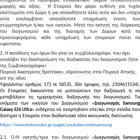
υποχρεούται σε προσφορά εναλλακτικού δώρου οποιασδήποτε
μορφής και αξίας. Η Εταιρεία δεν φέρει ευθύνη για τυχόν
ελαττώματα στα Δώρο ή για οποιαδήποτε άλλη αιτία και δεν υπέχει
ούτε αναλαμβάνει οποιαδήποτε υποχρέωση έναντι των
συμμετεχόντων ή/και των νικητών. Μετά την εκπνοή της διάρκειας
του διαγωνισμού και της διανομής των Δώρων κατά τα
προαναφερόμενα, κάθε υποχρέωση των εταιρειών παύει να
υφίσταται.
2.
Η κατάθεση των όρων θα γίνει σε συμβολαιογράφο, που έχει
αναλάβει την διεκπεραίωση της διαδικασίας του διαγωνισμού (ήτοι
της Συμβολαιογράφου
Πειραιά Αικατερίνης Βρεττάκου, εδρεύουσας στον Πειραιά Αττικής,
επί της οδού
Υψηλάντου αριθμος 172 τκ 18535, 30σ όροφος, τηλ. 2104611534).
Οι Εταιρείες δικαιούνται να ματαιώσουν την διεξαγωγή ή να
μεταβάλουν τις ημερομηνίες διεξαγωγής του διαγωνισμού. Τα
ονόματα των νικητών του Διαγωνισμού «
Διαγωνισμός Samsun
» ενδέχεται να αναρτηθούν είτε/και στην σελίδα πο
Galaxy S26 Ultra
διατηρεί η Εταιρεία στον διαδικτυακό τόπο κοινωνικής δικτύωσης
https://www.kotsovolos.gr/pages/youtubecontessamsung
2.1. Ο/Η νικητής/τρια του διαγωνισμού «
Διαγωνισμός Samsun