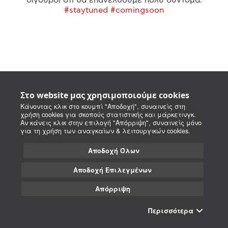
#staytuned #comingsoon
Στο website μας χρησιμοποιούμε cookies
Κάνοντας κλικ στο κουμπί "Αποδοχή", συναινείς στη
χρήση cookies για σκοπούς στατιστικής και μάρκετινγκ.
Αν κάνεις κλικ στην επιλογή "Απόρριψη", συναινείς μόνο
για τη χρήση των αναγκαίων & λειτουργικών cookies.
Αποδοχή Όλων
Αποδοχή Επιλεγμένων
Απόρριψη
Περισσότερα