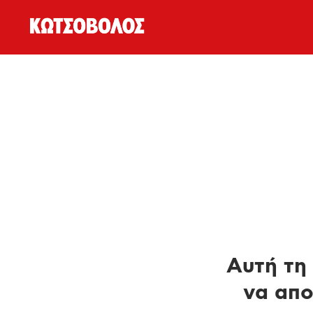
Αυτή τη 
να απο