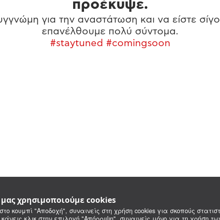
προέκυψε.
γγνώμη για την αναστάτωση και να είστε σίγο
επανέλθουμε πολύ σύντομα.
#staytuned #comingsoon
e μας χρησιμοποιούμε cookies
στο κουμπί "Αποδοχή", συναινείς στη χρήση cookies για σκοπούς στατιστ
 κάνεις κλικ στην επιλογή "Απόρριψη", συναινείς μόνο για τη χρήση τ