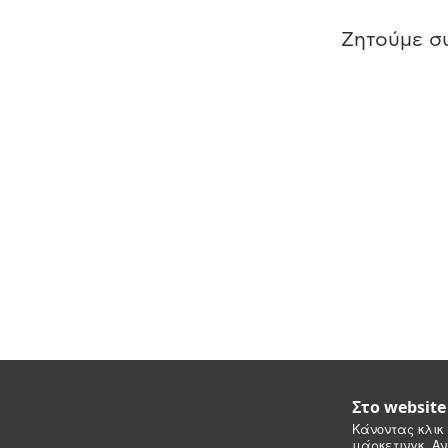
Ζητούμε συ
Στο websit
Κάνοντας κλικ 
μάρκετινγκ. Αν