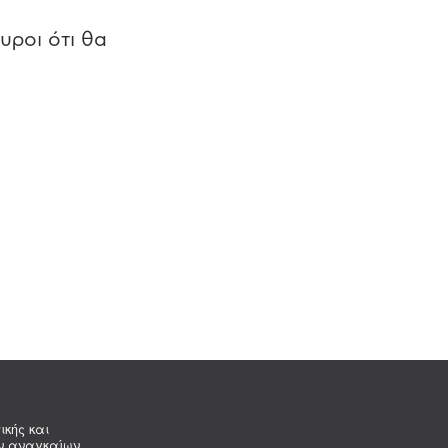
υροι ότι θα
ικής και
ων αναγκαίων