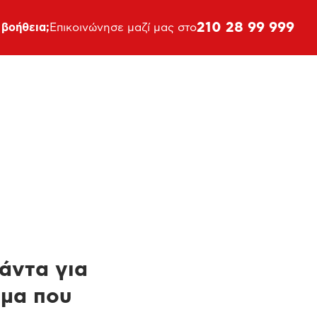
210 28 99 999
 βοήθεια;
Επικοινώνησε μαζί μας στο
πάντα για
ημα που