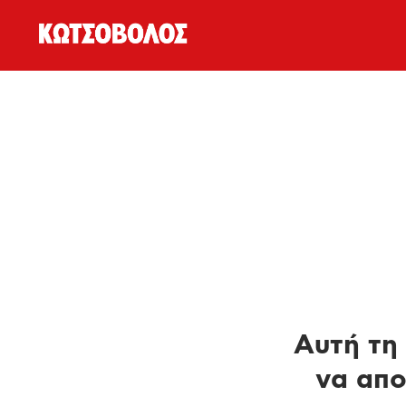
Αυτή τη 
να απο