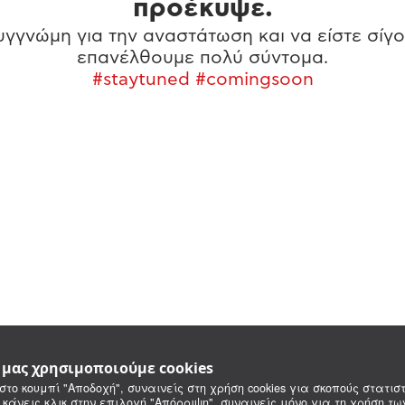
προέκυψε.
γγνώμη για την αναστάτωση και να είστε σίγο
επανέλθουμε πολύ σύντομα.
#staytuned #comingsoon
e μας χρησιμοποιούμε cookies
στο κουμπί "Αποδοχή", συναινείς στη χρήση cookies για σκοπούς στατιστ
 κάνεις κλικ στην επιλογή "Απόρριψη", συναινείς μόνο για τη χρήση τ