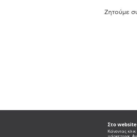
Ζητούμε συ
Στο websit
Κάνοντας κλικ 
μάρκετινγκ. Αν