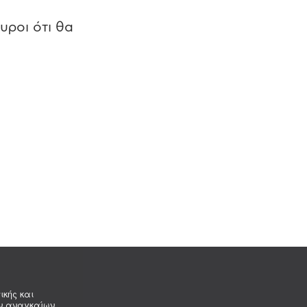
υροι ότι θα
ικής και
ων αναγκαίων