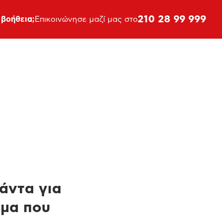
210 28 99 999
 βοήθεια;
Επικοινώνησε μαζί μας στο
πάντα για
ημα που