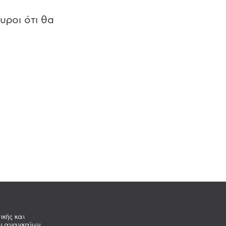
υροι ότι θα
ικής και
ων αναγκαίων