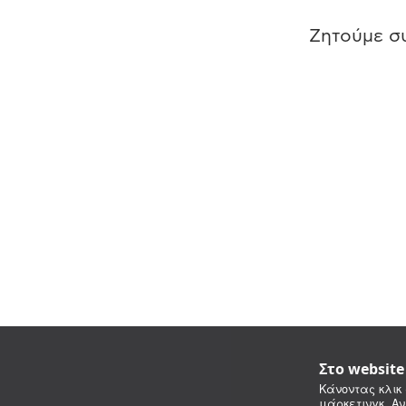
Ζητούμε συ
Στο websit
Κάνοντας κλικ 
μάρκετινγκ. Αν