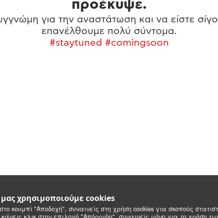
προέκυψε.
γγνώμη για την αναστάτωση και να είστε σίγο
επανέλθουμε πολύ σύντομα.
#staytuned #comingsoon
e μας χρησιμοποιούμε cookies
στο κουμπί "Αποδοχή", συναινείς στη χρήση cookies για σκοπούς στατιστ
 κάνεις κλικ στην επιλογή "Απόρριψη", συναινείς μόνο για τη χρήση τ