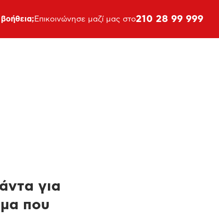
210 28 99 999
 βοήθεια;
Επικοινώνησε μαζί μας στο
πάντα για
ημα που