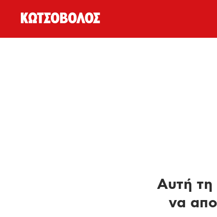
Αυτή τη 
να απο