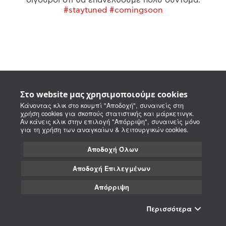
#staytuned #comingsoon
Στο website μας χρησιμοποιούμε cookies
Κάνοντας κλικ στο κουμπί "Αποδοχή", συναινείς στη
χρήση cookies για σκοπούς στατιστικής και μάρκετινγκ.
Αν κάνεις κλικ στην επιλογή "Απόρριψη", συναινείς μόνο
για τη χρήση των αναγκαίων & λειτουργικών cookies.
Αποδοχή Όλων
Αποδοχή Επιλεγμένων
Απόρριψη
Περισσότερα