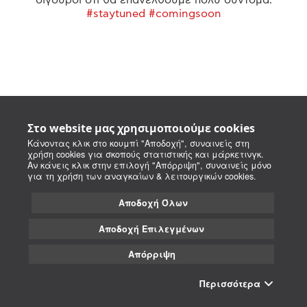
#staytuned #comingsoon
Στο website μας χρησιμοποιούμε cookies
Κάνοντας κλικ στο κουμπί "Αποδοχή", συναινείς στη
χρήση cookies για σκοπούς στατιστικής και μάρκετινγκ.
Αν κάνεις κλικ στην επιλογή "Απόρριψη", συναινείς μόνο
για τη χρήση των αναγκαίων & λειτουργικών cookies.
Αποδοχή Όλων
Αποδοχή Επιλεγμένων
Απόρριψη
Περισσότερα