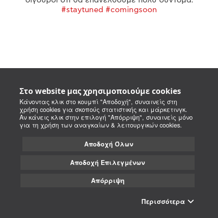
#staytuned #comingsoon
Στο website μας χρησιμοποιούμε cookies
Κάνοντας κλικ στο κουμπί "Αποδοχή", συναινείς στη
χρήση cookies για σκοπούς στατιστικής και μάρκετινγκ.
Αν κάνεις κλικ στην επιλογή "Απόρριψη", συναινείς μόνο
για τη χρήση των αναγκαίων & λειτουργικών cookies.
Αποδοχή Όλων
Αποδοχή Επιλεγμένων
Απόρριψη
Περισσότερα