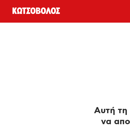
Αυτή τη 
να απο