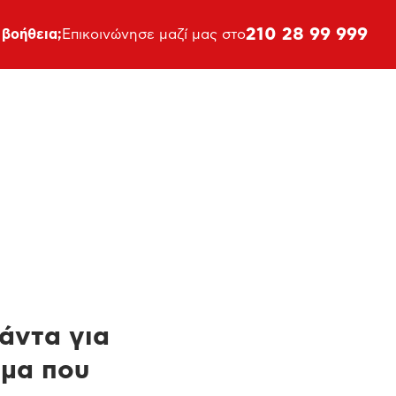
210 28 99 999
 βοήθεια;
Επικοινώνησε μαζί μας στο
πάντα για
ημα που