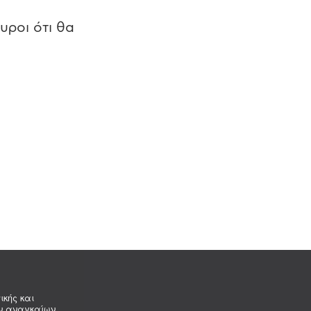
υροι ότι θα
ικής και
ων αναγκαίων