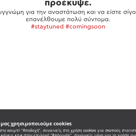
προέκυψε.
γγνώμη για την αναστάτωση και να είστε σίγο
επανέλθουμε πολύ σύντομα.
#staytuned #comingsoon
e μας χρησιμοποιούμε cookies
στο κουμπί "Αποδοχή", συναινείς στη χρήση cookies για σκοπούς στατιστ
 κάνεις κλικ στην επιλογή "Απόρριψη", συναινείς μόνο για τη χρήση τ