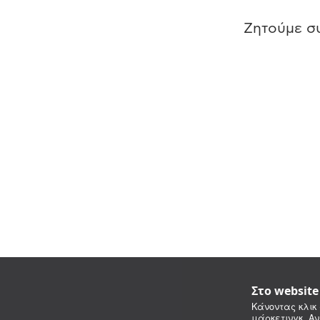
Ζητούμε συ
Στο websit
Κάνοντας κλικ 
μάρκετινγκ. Αν