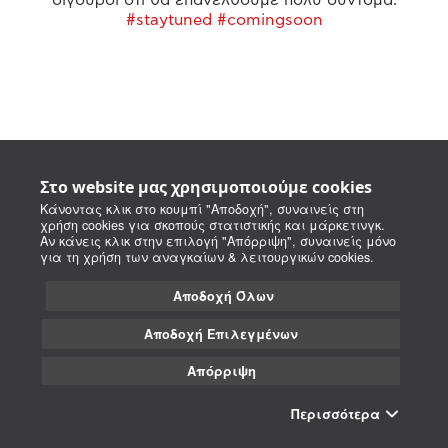
#staytuned #comingsoon
Στο website μας χρησιμοποιούμε cookies
Κάνοντας κλικ στο κουμπί "Αποδοχή", συναινείς στη
χρήση cookies για σκοπούς στατιστικής και μάρκετινγκ.
Αν κάνεις κλικ στην επιλογή "Απόρριψη", συναινείς μόνο
για τη χρήση των αναγκαίων & λειτουργικών cookies.
Αποδοχή Όλων
Αποδοχή Επιλεγμένων
Απόρριψη
Περισσότερα