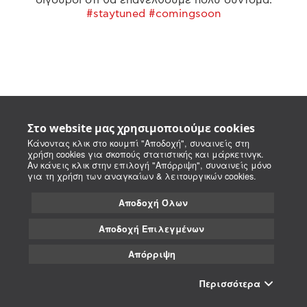
#staytuned #comingsoon
Στο website μας χρησιμοποιούμε cookies
Κάνοντας κλικ στο κουμπί "Αποδοχή", συναινείς στη
χρήση cookies για σκοπούς στατιστικής και μάρκετινγκ.
Αν κάνεις κλικ στην επιλογή "Απόρριψη", συναινείς μόνο
για τη χρήση των αναγκαίων & λειτουργικών cookies.
Αποδοχή Όλων
Αποδοχή Επιλεγμένων
Απόρριψη
Περισσότερα