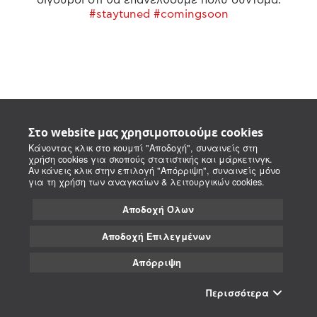
#staytuned #comingsoon
Στο website μας χρησιμοποιούμε cookies
Κάνοντας κλικ στο κουμπί "Αποδοχή", συναινείς στη
χρήση cookies για σκοπούς στατιστικής και μάρκετινγκ.
Αν κάνεις κλικ στην επιλογή "Απόρριψη", συναινείς μόνο
για τη χρήση των αναγκαίων & λειτουργικών cookies.
Αποδοχή Όλων
Αποδοχή Επιλεγμένων
Απόρριψη
Περισσότερα