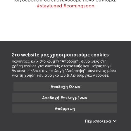
#staytuned #comingsoon
Στο website μας χρησιμοποιούμε cookies
Κάνοντας κλικ στο κουμπί "Αποδοχή", συναινείς στη
χρήση cookies για σκοπούς στατιστικής και μάρκετινγκ.
Αν κάνεις κλικ στην επιλογή "Απόρριψη", συναινείς μόνο
για τη χρήση των αναγκαίων & λειτουργικών cookies.
Αποδοχή Όλων
Αποδοχή Επιλεγμένων
Απόρριψη
Περισσότερα