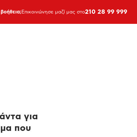
210 28 99 999
 βοήθεια;
Επικοινώνησε μαζί μας στο
πάντα για
ημα που