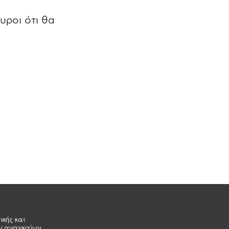
υροι ότι θα
ικής και
ων αναγκαίων