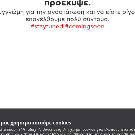
προέκυψε.
γγνώμη για την αναστάτωση και να είστε σίγο
επανέλθουμε πολύ σύντομα.
#staytuned #comingsoon
e μας χρησιμοποιούμε cookies
στο κουμπί "Αποδοχή", συναινείς στη χρήση cookies για σκοπούς στατιστ
 κάνεις κλικ στην επιλογή "Απόρριψη", συναινείς μόνο για τη χρήση τ