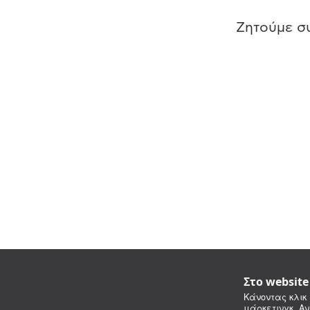
Ζητούμε συ
Στο websit
Κάνοντας κλικ 
μάρκετινγκ. Αν