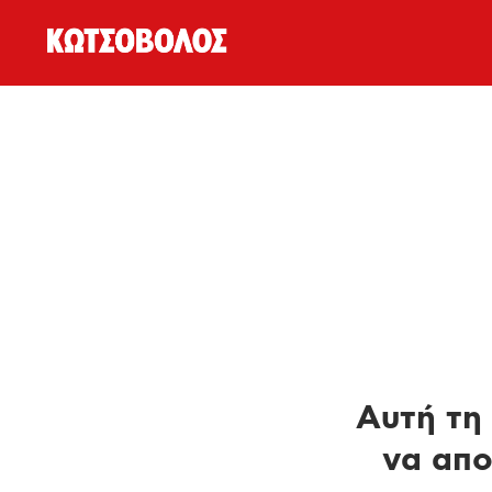
Αυτή τη 
να απο