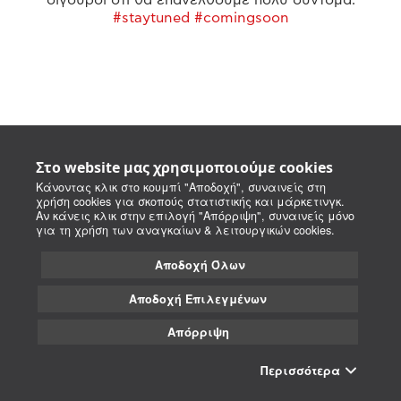
#staytuned #comingsoon
Στο website μας χρησιμοποιούμε cookies
Κάνοντας κλικ στο κουμπί "Αποδοχή", συναινείς στη
χρήση cookies για σκοπούς στατιστικής και μάρκετινγκ.
Αν κάνεις κλικ στην επιλογή "Απόρριψη", συναινείς μόνο
για τη χρήση των αναγκαίων & λειτουργικών cookies.
Αποδοχή Όλων
Αποδοχή Επιλεγμένων
Απόρριψη
Περισσότερα