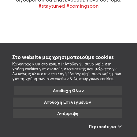
#staytuned #comingsoon
Στο website μας χρησιμοποιούμε cookies
Κάνοντας κλικ στο κουμπί "Αποδοχή", συναινείς στη
χρήση cookies για σκοπούς στατιστικής και μάρκετινγκ.
Αν κάνεις κλικ στην επιλογή "Απόρριψη", συναινείς μόνο
για τη χρήση των αναγκαίων & λειτουργικών cookies.
Αποδοχή Όλων
Αποδοχή Επιλεγμένων
Απόρριψη
Περισσότερα