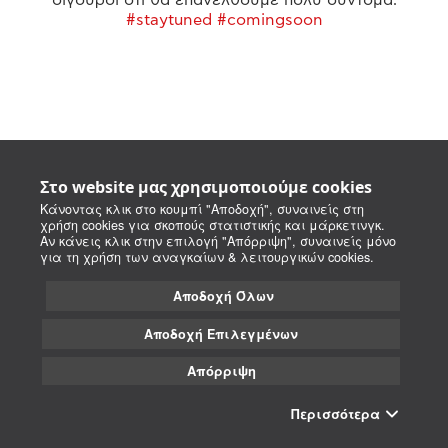
#staytuned #comingsoon
Στο website μας χρησιμοποιούμε cookies
Κάνοντας κλικ στο κουμπί "Αποδοχή", συναινείς στη
χρήση cookies για σκοπούς στατιστικής και μάρκετινγκ.
Αν κάνεις κλικ στην επιλογή "Απόρριψη", συναινείς μόνο
για τη χρήση των αναγκαίων & λειτουργικών cookies.
Αποδοχή Όλων
Αποδοχή Επιλεγμένων
Απόρριψη
Περισσότερα