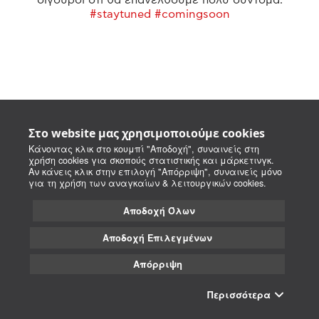
#staytuned #comingsoon
Στο website μας χρησιμοποιούμε cookies
Κάνοντας κλικ στο κουμπί "Αποδοχή", συναινείς στη
χρήση cookies για σκοπούς στατιστικής και μάρκετινγκ.
Αν κάνεις κλικ στην επιλογή "Απόρριψη", συναινείς μόνο
για τη χρήση των αναγκαίων & λειτουργικών cookies.
Αποδοχή Όλων
Αποδοχή Επιλεγμένων
Απόρριψη
Περισσότερα