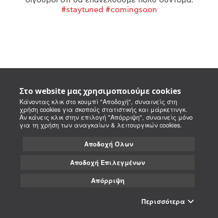
#staytuned #comingsoon
Στο website μας χρησιμοποιούμε cookies
Κάνοντας κλικ στο κουμπί "Αποδοχή", συναινείς στη
χρήση cookies για σκοπούς στατιστικής και μάρκετινγκ.
Αν κάνεις κλικ στην επιλογή "Απόρριψη", συναινείς μόνο
για τη χρήση των αναγκαίων & λειτουργικών cookies.
Αποδοχή Όλων
Αποδοχή Επιλεγμένων
Απόρριψη
Περισσότερα