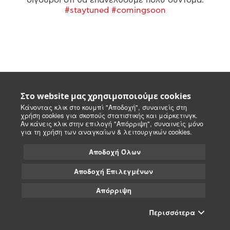
#staytuned #comingsoon
Στο website μας χρησιμοποιούμε cookies
Κάνοντας κλικ στο κουμπί "Αποδοχή", συναινείς στη
χρήση cookies για σκοπούς στατιστικής και μάρκετινγκ.
Αν κάνεις κλικ στην επιλογή "Απόρριψη", συναινείς μόνο
για τη χρήση των αναγκαίων & λειτουργικών cookies.
Αποδοχή Όλων
Αποδοχή Επιλεγμένων
Απόρριψη
Περισσότερα