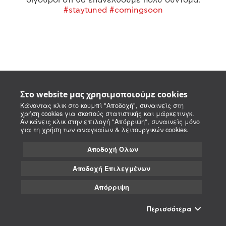
#staytuned #comingsoon
Στο website μας χρησιμοποιούμε cookies
Κάνοντας κλικ στο κουμπί "Αποδοχή", συναινείς στη
χρήση cookies για σκοπούς στατιστικής και μάρκετινγκ.
Αν κάνεις κλικ στην επιλογή "Απόρριψη", συναινείς μόνο
για τη χρήση των αναγκαίων & λειτουργικών cookies.
Αποδοχή Όλων
Αποδοχή Επιλεγμένων
Απόρριψη
Περισσότερα